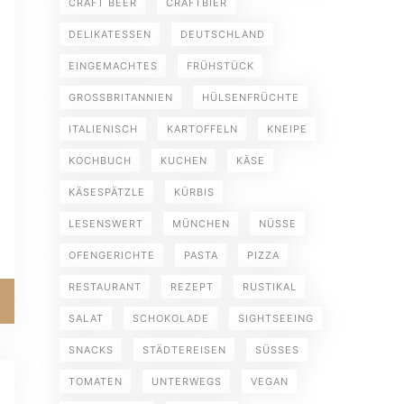
CRAFT BEER
CRAFTBIER
DELIKATESSEN
DEUTSCHLAND
EINGEMACHTES
FRÜHSTÜCK
GROSSBRITANNIEN
HÜLSENFRÜCHTE
ITALIENISCH
KARTOFFELN
KNEIPE
KOCHBUCH
KUCHEN
KÄSE
KÄSESPÄTZLE
KÜRBIS
LESENSWERT
MÜNCHEN
NÜSSE
OFENGERICHTE
PASTA
PIZZA
RESTAURANT
REZEPT
RUSTIKAL
SALAT
SCHOKOLADE
SIGHTSEEING
SNACKS
STÄDTEREISEN
SÜSSES
TOMATEN
UNTERWEGS
VEGAN