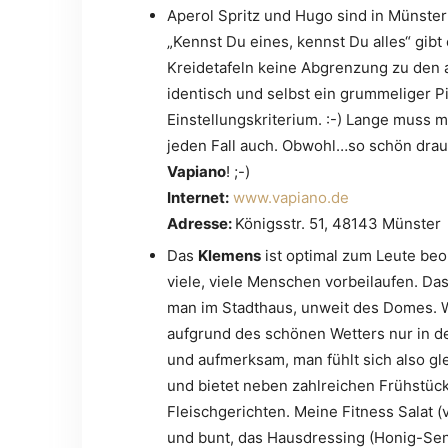
Aperol Spritz und Hugo sind in Müns
„Kennst Du eines, kennst Du alles“ gibt
Kreidetafeln keine Abgrenzung zu den a
identisch und selbst ein grummeliger Pi
Einstellungskriterium. :-) Lange muss m
jeden Fall auch. Obwohl…so schön drau
Vapiano
! ;-)
Internet:
www.vapiano.de
Adresse:
Königsstr. 51, 48143 Münster
Das
Klemens
ist optimal zum Leute beo
viele, viele Menschen vorbeilaufen. Das
man im Stadthaus, unweit des Domes. Wie
aufgrund des schönen Wetters nur in d
und aufmerksam, man fühlt sich also gl
und bietet neben zahlreichen Frühstüc
Fleischgerichten. Meine Fitness Salat 
und bunt, das Hausdressing (Honig-Senf)