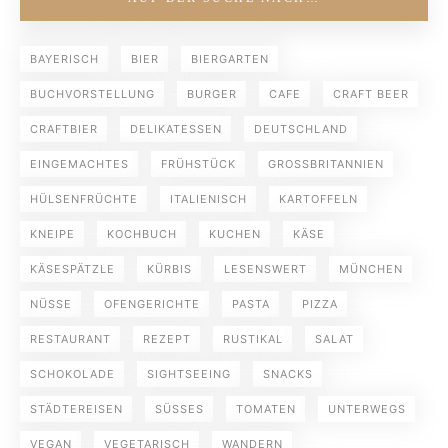
BAYERISCH
BIER
BIERGARTEN
BUCHVORSTELLUNG
BURGER
CAFE
CRAFT BEER
CRAFTBIER
DELIKATESSEN
DEUTSCHLAND
EINGEMACHTES
FRÜHSTÜCK
GROSSBRITANNIEN
HÜLSENFRÜCHTE
ITALIENISCH
KARTOFFELN
KNEIPE
KOCHBUCH
KUCHEN
KÄSE
KÄSESPÄTZLE
KÜRBIS
LESENSWERT
MÜNCHEN
NÜSSE
OFENGERICHTE
PASTA
PIZZA
RESTAURANT
REZEPT
RUSTIKAL
SALAT
SCHOKOLADE
SIGHTSEEING
SNACKS
STÄDTEREISEN
SÜSSES
TOMATEN
UNTERWEGS
VEGAN
VEGETARISCH
WANDERN