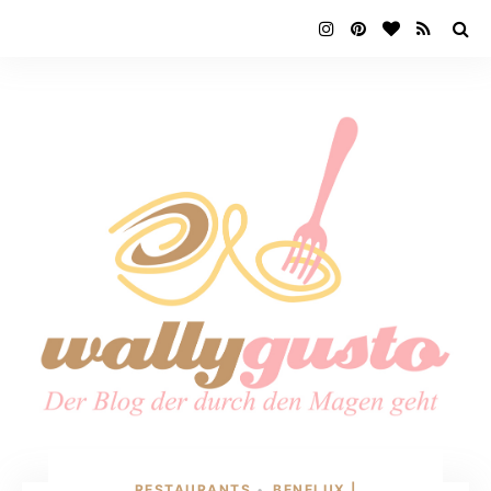
RESTAURANTS
BENELUX |
•