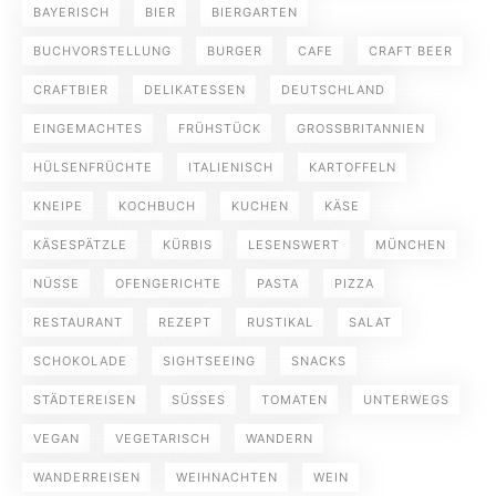
BAYERISCH
BIER
BIERGARTEN
BUCHVORSTELLUNG
BURGER
CAFE
CRAFT BEER
CRAFTBIER
DELIKATESSEN
DEUTSCHLAND
EINGEMACHTES
FRÜHSTÜCK
GROSSBRITANNIEN
HÜLSENFRÜCHTE
ITALIENISCH
KARTOFFELN
KNEIPE
KOCHBUCH
KUCHEN
KÄSE
KÄSESPÄTZLE
KÜRBIS
LESENSWERT
MÜNCHEN
NÜSSE
OFENGERICHTE
PASTA
PIZZA
RESTAURANT
REZEPT
RUSTIKAL
SALAT
SCHOKOLADE
SIGHTSEEING
SNACKS
STÄDTEREISEN
SÜSSES
TOMATEN
UNTERWEGS
VEGAN
VEGETARISCH
WANDERN
WANDERREISEN
WEIHNACHTEN
WEIN