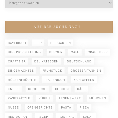
AUF DER SUCHE NACH…
BAYERISCH
BIER
BIERGARTEN
BUCHVORSTELLUNG
BURGER
CAFE
CRAFT BEER
CRAFTBIER
DELIKATESSEN
DEUTSCHLAND
EINGEMACHTES
FRÜHSTÜCK
GROSSBRITANNIEN
HÜLSENFRÜCHTE
ITALIENISCH
KARTOFFELN
KNEIPE
KOCHBUCH
KUCHEN
KÄSE
KÄSESPÄTZLE
KÜRBIS
LESENSWERT
MÜNCHEN
NÜSSE
OFENGERICHTE
PASTA
PIZZA
RESTAURANT
REZEPT
RUSTIKAL
SALAT