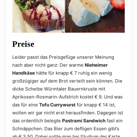
Preise
Leider passt das Preisgefüge unserer Meinung
nach aber nicht ganz: Der warme
Nieheimer
Handkäse
hätte für knapp € 7 ruhig ein wenig
großzügiger auf dem Brot verteilt sein können. Die
dicke Scheibe Würmtaler Bauernkruste mit
Aprikosen-Rosmarin-Aufstrich kostet € 9. Und was
das für eine
Tofu Currywurst
für knapp € 14 ist,
wollen wir gar nicht erst herausfinden. Dagegen ist
das ordentlich belegte
Pastrami Sandwich
fast ein
Schnäppchen. Das Bier zum deftigen Essen gibt’s
ab € 3,50. Dabei sollte man bei Studium der Karte