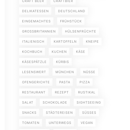
CRAFT BEER
CRAFTBIER
DELIKATESSEN
DEUTSCHLAND
EINGEMACHTES
FRÜHSTÜCK
GROSSBRITANNIEN
HÜLSENFRÜCHTE
ITALIENISCH
KARTOFFELN
KNEIPE
KOCHBUCH
KUCHEN
KÄSE
KÄSESPÄTZLE
KÜRBIS
LESENSWERT
MÜNCHEN
NÜSSE
OFENGERICHTE
PASTA
PIZZA
RESTAURANT
REZEPT
RUSTIKAL
SALAT
SCHOKOLADE
SIGHTSEEING
SNACKS
STÄDTEREISEN
SÜSSES
TOMATEN
UNTERWEGS
VEGAN