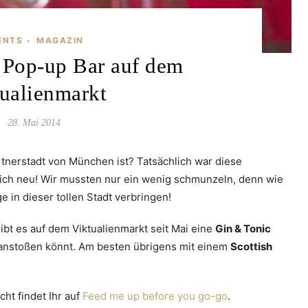
ENTS
MAGAZIN
•
 Pop-up Bar auf dem
ualienmarkt
28. Mai 2014
rtnerstadt von München ist? Tatsächlich war diese
lich neu! Wir mussten nur ein wenig schmunzeln, denn wie
ge in dieser tollen Stadt verbringen!
gibt es auf dem Viktualienmarkt seit Mai eine
Gin & Tonic
uf anstoßen könnt. Am besten übrigens mit einem
Scottish
ht findet Ihr auf
Feed me up before you go-go
.