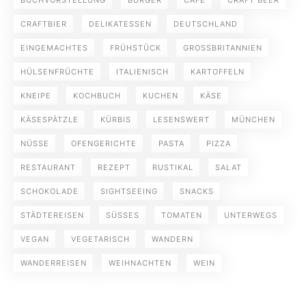
BUCHVORSTELLUNG
BURGER
CAFE
CRAFT BEER
CRAFTBIER
DELIKATESSEN
DEUTSCHLAND
EINGEMACHTES
FRÜHSTÜCK
GROSSBRITANNIEN
HÜLSENFRÜCHTE
ITALIENISCH
KARTOFFELN
KNEIPE
KOCHBUCH
KUCHEN
KÄSE
KÄSESPÄTZLE
KÜRBIS
LESENSWERT
MÜNCHEN
NÜSSE
OFENGERICHTE
PASTA
PIZZA
RESTAURANT
REZEPT
RUSTIKAL
SALAT
SCHOKOLADE
SIGHTSEEING
SNACKS
STÄDTEREISEN
SÜSSES
TOMATEN
UNTERWEGS
VEGAN
VEGETARISCH
WANDERN
WANDERREISEN
WEIHNACHTEN
WEIN