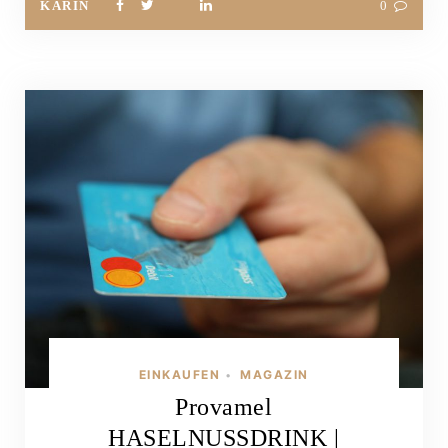
KARIN
0
EINKAUFEN
MAGAZIN
•
Provamel
HASELNUSSDRINK |