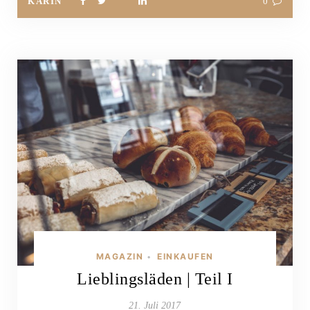
KARIN
0
MAGAZIN
EINKAUFEN
•
Lieblingsläden | Teil I
21. Juli 2017