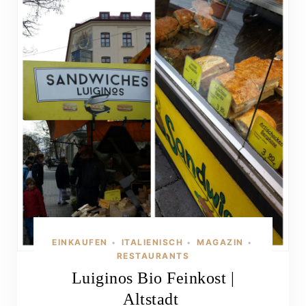
EINKAUFEN
ITALIENISCH
MAGAZIN
•
•
•
RESTAURANTS
Luiginos Bio Feinkost |
Altstadt