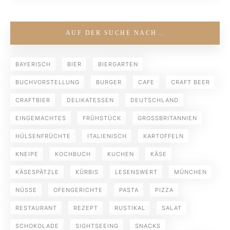
AUF DER SUCHE NACH…
BAYERISCH
BIER
BIERGARTEN
BUCHVORSTELLUNG
BURGER
CAFE
CRAFT BEER
CRAFTBIER
DELIKATESSEN
DEUTSCHLAND
EINGEMACHTES
FRÜHSTÜCK
GROSSBRITANNIEN
HÜLSENFRÜCHTE
ITALIENISCH
KARTOFFELN
KNEIPE
KOCHBUCH
KUCHEN
KÄSE
KÄSESPÄTZLE
KÜRBIS
LESENSWERT
MÜNCHEN
NÜSSE
OFENGERICHTE
PASTA
PIZZA
RESTAURANT
REZEPT
RUSTIKAL
SALAT
SCHOKOLADE
SIGHTSEEING
SNACKS