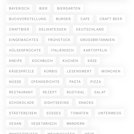
BAYERISCH
BIER
BIERGARTEN
BUCHVORSTELLUNG
BURGER
CAFE
CRAFT BEER
CRAFTBIER
DELIKATESSEN
DEUTSCHLAND
EINGEMACHTES
FRÜHSTÜCK
GROSSBRITANNIEN
HÜLSENFRÜCHTE
ITALIENISCH
KARTOFFELN
KNEIPE
KOCHBUCH
KUCHEN
KÄSE
KÄSESPÄTZLE
KÜRBIS
LESENSWERT
MÜNCHEN
NÜSSE
OFENGERICHTE
PASTA
PIZZA
RESTAURANT
REZEPT
RUSTIKAL
SALAT
SCHOKOLADE
SIGHTSEEING
SNACKS
STÄDTEREISEN
SÜSSES
TOMATEN
UNTERWEGS
VEGAN
VEGETARISCH
WANDERN
WANDERREISEN
WEIHNACHTEN
WEIN