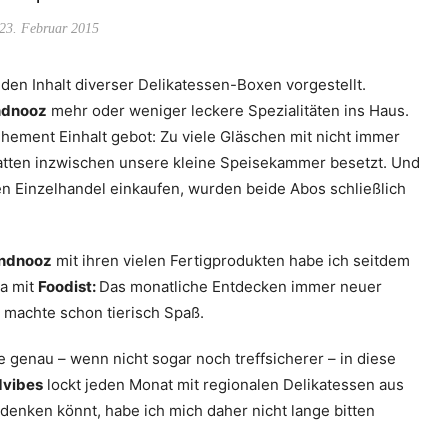
23. Februar 2015
 den Inhalt diverser Delikatessen-Boxen vorgestellt.
ndnooz
mehr oder weniger leckere Spezialitäten ins Haus.
ement Einhalt gebot: Zu viele Gläschen mit nicht immer
hatten inzwischen unsere kleine Speisekammer besetzt. Und
hen Einzelhandel einkaufen, wurden beide Abos schließlich
ndnooz
mit ihren vielen Fertigprodukten habe ich seitdem
da mit
Foodist:
Das monatliche Entdecken immer neuer
 machte schon tierisch Spaß.
ie genau – wenn nicht sogar noch treffsicherer – in diese
dvibes
lockt jeden Monat mit regionalen Delikatessen aus
denken könnt, habe ich mich daher nicht lange bitten