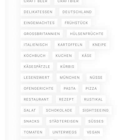
CRAFT BEER
CRAFTBIER
DELIKATESSEN
DEUTSCHLAND
EINGEMACHTES
FRÜHSTÜCK
GROSSBRITANNIEN
HÜLSENFRÜCHTE
ITALIENISCH
KARTOFFELN
KNEIPE
KOCHBUCH
KUCHEN
KÄSE
KÄSESPÄTZLE
KÜRBIS
LESENSWERT
MÜNCHEN
NÜSSE
OFENGERICHTE
PASTA
PIZZA
RESTAURANT
REZEPT
RUSTIKAL
SALAT
SCHOKOLADE
SIGHTSEEING
SNACKS
STÄDTEREISEN
SÜSSES
TOMATEN
UNTERWEGS
VEGAN