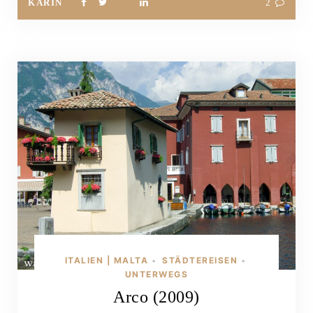
KARIN
2
ITALIEN | MALTA
STÄDTEREISEN
•
•
UNTERWEGS
Arco (2009)