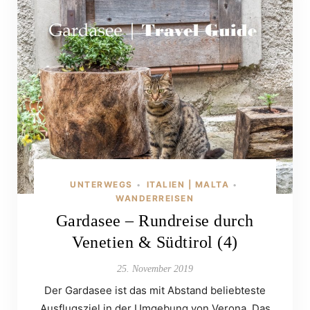
UNTERWEGS
ITALIEN | MALTA
•
•
WANDERREISEN
Gardasee – Rundreise durch
Venetien & Südtirol (4)
25. November 2019
Der Gardasee ist das mit Abstand beliebteste
Ausflugsziel in der Umgebung von Verona. Das