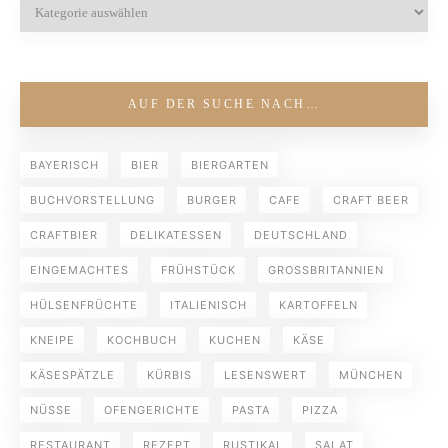
AUF DER SUCHE NACH…
BAYERISCH
BIER
BIERGARTEN
BUCHVORSTELLUNG
BURGER
CAFE
CRAFT BEER
CRAFTBIER
DELIKATESSEN
DEUTSCHLAND
EINGEMACHTES
FRÜHSTÜCK
GROSSBRITANNIEN
HÜLSENFRÜCHTE
ITALIENISCH
KARTOFFELN
KNEIPE
KOCHBUCH
KUCHEN
KÄSE
KÄSESPÄTZLE
KÜRBIS
LESENSWERT
MÜNCHEN
NÜSSE
OFENGERICHTE
PASTA
PIZZA
RESTAURANT
REZEPT
RUSTIKAL
SALAT