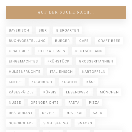
AUF DER SUCHE NACH…
BAYERISCH
BIER
BIERGARTEN
BUCHVORSTELLUNG
BURGER
CAFE
CRAFT BEER
CRAFTBIER
DELIKATESSEN
DEUTSCHLAND
EINGEMACHTES
FRÜHSTÜCK
GROSSBRITANNIEN
HÜLSENFRÜCHTE
ITALIENISCH
KARTOFFELN
KNEIPE
KOCHBUCH
KUCHEN
KÄSE
KÄSESPÄTZLE
KÜRBIS
LESENSWERT
MÜNCHEN
NÜSSE
OFENGERICHTE
PASTA
PIZZA
RESTAURANT
REZEPT
RUSTIKAL
SALAT
SCHOKOLADE
SIGHTSEEING
SNACKS