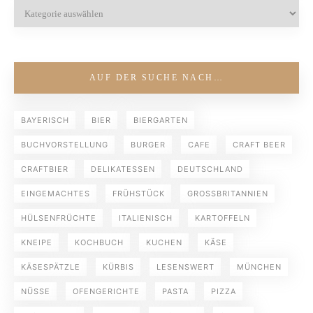
AUF DER SUCHE NACH…
BAYERISCH
BIER
BIERGARTEN
BUCHVORSTELLUNG
BURGER
CAFE
CRAFT BEER
CRAFTBIER
DELIKATESSEN
DEUTSCHLAND
EINGEMACHTES
FRÜHSTÜCK
GROSSBRITANNIEN
HÜLSENFRÜCHTE
ITALIENISCH
KARTOFFELN
KNEIPE
KOCHBUCH
KUCHEN
KÄSE
KÄSESPÄTZLE
KÜRBIS
LESENSWERT
MÜNCHEN
NÜSSE
OFENGERICHTE
PASTA
PIZZA