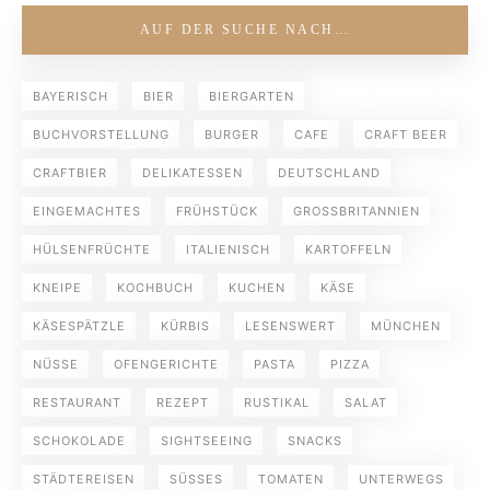
AUF DER SUCHE NACH…
BAYERISCH
BIER
BIERGARTEN
BUCHVORSTELLUNG
BURGER
CAFE
CRAFT BEER
CRAFTBIER
DELIKATESSEN
DEUTSCHLAND
EINGEMACHTES
FRÜHSTÜCK
GROSSBRITANNIEN
HÜLSENFRÜCHTE
ITALIENISCH
KARTOFFELN
KNEIPE
KOCHBUCH
KUCHEN
KÄSE
KÄSESPÄTZLE
KÜRBIS
LESENSWERT
MÜNCHEN
NÜSSE
OFENGERICHTE
PASTA
PIZZA
RESTAURANT
REZEPT
RUSTIKAL
SALAT
SCHOKOLADE
SIGHTSEEING
SNACKS
STÄDTEREISEN
SÜSSES
TOMATEN
UNTERWEGS