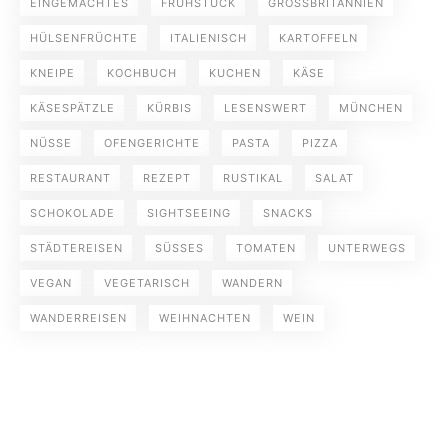
EINGEMACHTES
FRÜHSTÜCK
GROSSBRITANNIEN
HÜLSENFRÜCHTE
ITALIENISCH
KARTOFFELN
KNEIPE
KOCHBUCH
KUCHEN
KÄSE
KÄSESPÄTZLE
KÜRBIS
LESENSWERT
MÜNCHEN
NÜSSE
OFENGERICHTE
PASTA
PIZZA
RESTAURANT
REZEPT
RUSTIKAL
SALAT
SCHOKOLADE
SIGHTSEEING
SNACKS
STÄDTEREISEN
SÜSSES
TOMATEN
UNTERWEGS
VEGAN
VEGETARISCH
WANDERN
WANDERREISEN
WEIHNACHTEN
WEIN