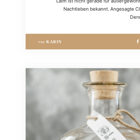
Laim ist nicht gerade für außergewöhn
Nachtleben bekannt. Angesagte Cl
Denn
von
KARIN