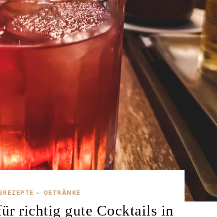
GSREZEPTE
GETRÄNKE
•
ür richtig gute Cocktails in