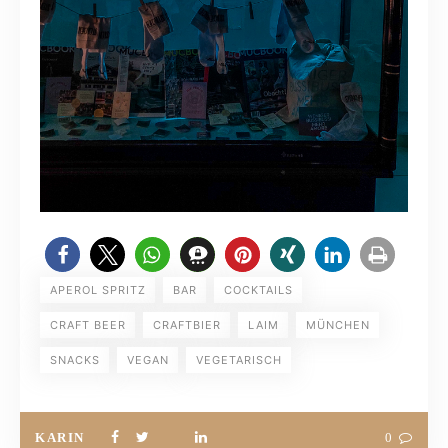
APEROL SPRITZ
BAR
COCKTAILS
CRAFT BEER
CRAFTBIER
LAIM
MÜNCHEN
SNACKS
VEGAN
VEGETARISCH
KARIN
0