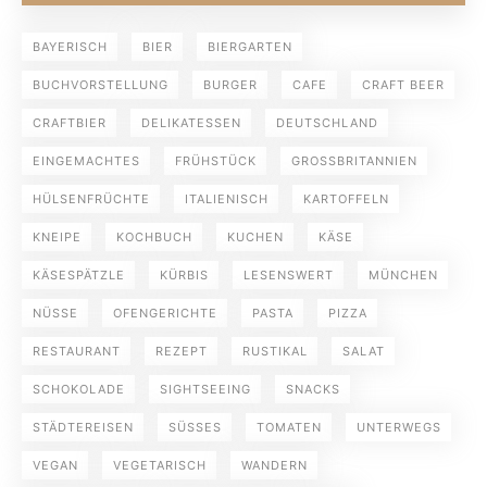
BAYERISCH
BIER
BIERGARTEN
BUCHVORSTELLUNG
BURGER
CAFE
CRAFT BEER
CRAFTBIER
DELIKATESSEN
DEUTSCHLAND
EINGEMACHTES
FRÜHSTÜCK
GROSSBRITANNIEN
HÜLSENFRÜCHTE
ITALIENISCH
KARTOFFELN
KNEIPE
KOCHBUCH
KUCHEN
KÄSE
KÄSESPÄTZLE
KÜRBIS
LESENSWERT
MÜNCHEN
NÜSSE
OFENGERICHTE
PASTA
PIZZA
RESTAURANT
REZEPT
RUSTIKAL
SALAT
SCHOKOLADE
SIGHTSEEING
SNACKS
STÄDTEREISEN
SÜSSES
TOMATEN
UNTERWEGS
VEGAN
VEGETARISCH
WANDERN