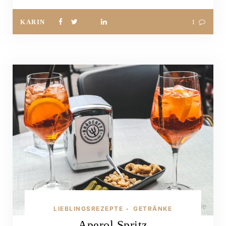
KARIN
1
LIEBLINGSREZEPTE
GETRÄNKE
•
Aperol Spritz