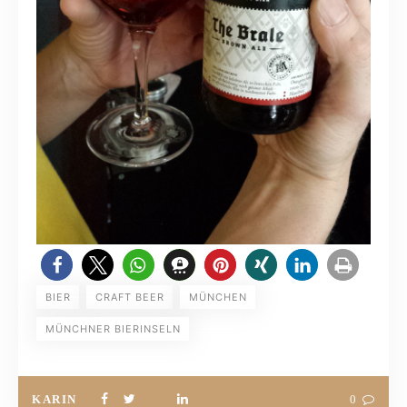
BIER
CRAFT BEER
MÜNCHEN
MÜNCHNER BIERINSELN
KARIN
0