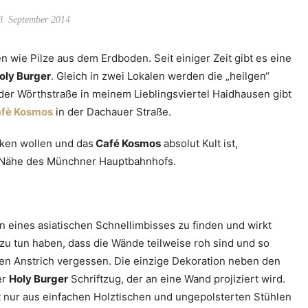
8. September 2014
wie Pilze aus dem Erdboden. Seit einiger Zeit gibt es eine
oly Burger
. Gleich in zwei Lokalen werden die „heilgen“
der Wörthstraße in meinem Lieblingsviertel Haidhausen gibt
fè Kosmos
in der Dachauer Straße.
nken wollen und das
Café Kosmos
absolut Kult ist,
er Nähe des Münchner Hauptbahnhofs.
n eines asiatischen Schnellimbisses zu finden und wirkt
 zu tun haben, dass die Wände teilweise roh sind und so
den Anstrich vergessen. Die einzige Dekoration neben den
er
Holy Burger
Schriftzug, der an eine Wand projiziert wird.
t nur aus einfachen Holztischen und ungepolsterten Stühlen