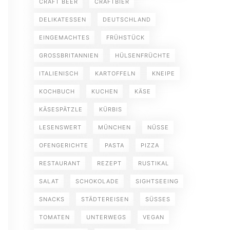
CRAFT BEER
CRAFTBIER
DELIKATESSEN
DEUTSCHLAND
EINGEMACHTES
FRÜHSTÜCK
GROSSBRITANNIEN
HÜLSENFRÜCHTE
ITALIENISCH
KARTOFFELN
KNEIPE
KOCHBUCH
KUCHEN
KÄSE
KÄSESPÄTZLE
KÜRBIS
LESENSWERT
MÜNCHEN
NÜSSE
OFENGERICHTE
PASTA
PIZZA
RESTAURANT
REZEPT
RUSTIKAL
SALAT
SCHOKOLADE
SIGHTSEEING
SNACKS
STÄDTEREISEN
SÜSSES
TOMATEN
UNTERWEGS
VEGAN