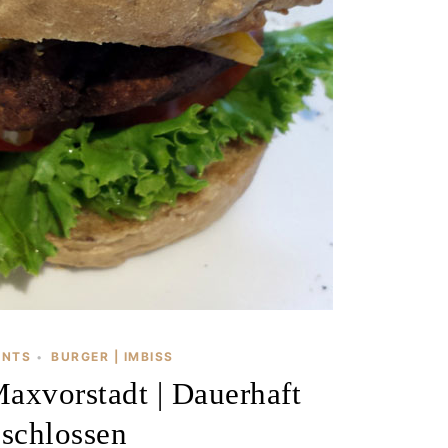
ANTS
BURGER | IMBISS
•
Maxvorstadt | Dauerhaft
schlossen