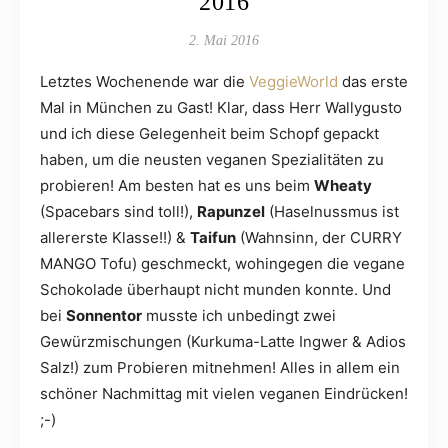
2016
2. Mai 2016
Letztes Wochenende war die
VeggieWorld
das erste
Mal in München zu Gast! Klar, dass Herr Wallygusto
und ich diese Gelegenheit beim Schopf gepackt
haben, um die neusten veganen Spezialitäten zu
probieren! Am besten hat es uns beim
Wheaty
(Spacebars sind toll!),
Rapunzel
(Haselnussmus ist
allererste Klasse!!) &
Taifun
(Wahnsinn, der CURRY
MANGO Tofu) geschmeckt, wohingegen die vegane
Schokolade überhaupt nicht munden konnte. Und
bei
Sonnentor
musste ich unbedingt zwei
Gewürzmischungen (Kurkuma-Latte Ingwer & Adios
Salz!) zum Probieren mitnehmen! Alles in allem ein
schöner Nachmittag mit vielen veganen Eindrücken!
;-)