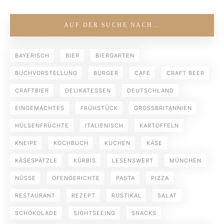
AUF DER SUCHE NACH…
BAYERISCH
BIER
BIERGARTEN
BUCHVORSTELLUNG
BURGER
CAFE
CRAFT BEER
CRAFTBIER
DELIKATESSEN
DEUTSCHLAND
EINGEMACHTES
FRÜHSTÜCK
GROSSBRITANNIEN
HÜLSENFRÜCHTE
ITALIENISCH
KARTOFFELN
KNEIPE
KOCHBUCH
KUCHEN
KÄSE
KÄSESPÄTZLE
KÜRBIS
LESENSWERT
MÜNCHEN
NÜSSE
OFENGERICHTE
PASTA
PIZZA
RESTAURANT
REZEPT
RUSTIKAL
SALAT
SCHOKOLADE
SIGHTSEEING
SNACKS