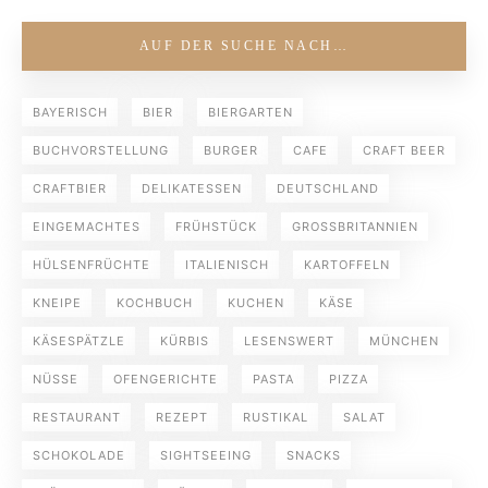
AUF DER SUCHE NACH…
BAYERISCH
BIER
BIERGARTEN
BUCHVORSTELLUNG
BURGER
CAFE
CRAFT BEER
CRAFTBIER
DELIKATESSEN
DEUTSCHLAND
EINGEMACHTES
FRÜHSTÜCK
GROSSBRITANNIEN
HÜLSENFRÜCHTE
ITALIENISCH
KARTOFFELN
KNEIPE
KOCHBUCH
KUCHEN
KÄSE
KÄSESPÄTZLE
KÜRBIS
LESENSWERT
MÜNCHEN
NÜSSE
OFENGERICHTE
PASTA
PIZZA
RESTAURANT
REZEPT
RUSTIKAL
SALAT
SCHOKOLADE
SIGHTSEEING
SNACKS