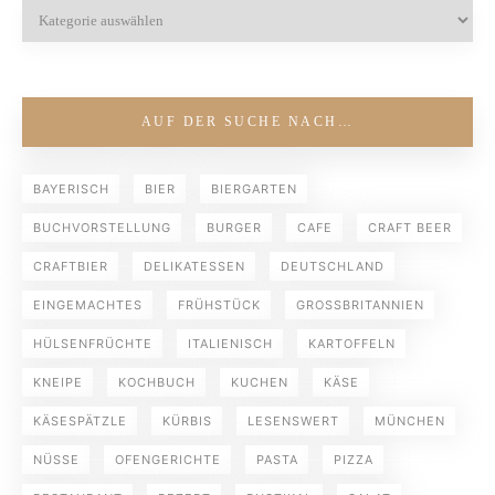
AUF DER SUCHE NACH…
BAYERISCH
BIER
BIERGARTEN
BUCHVORSTELLUNG
BURGER
CAFE
CRAFT BEER
CRAFTBIER
DELIKATESSEN
DEUTSCHLAND
EINGEMACHTES
FRÜHSTÜCK
GROSSBRITANNIEN
HÜLSENFRÜCHTE
ITALIENISCH
KARTOFFELN
KNEIPE
KOCHBUCH
KUCHEN
KÄSE
KÄSESPÄTZLE
KÜRBIS
LESENSWERT
MÜNCHEN
NÜSSE
OFENGERICHTE
PASTA
PIZZA