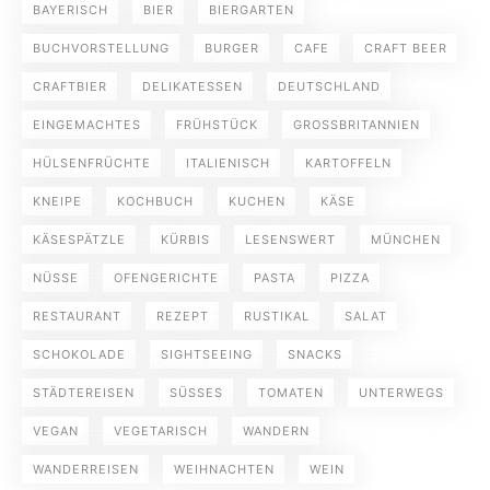
BAYERISCH
BIER
BIERGARTEN
BUCHVORSTELLUNG
BURGER
CAFE
CRAFT BEER
CRAFTBIER
DELIKATESSEN
DEUTSCHLAND
EINGEMACHTES
FRÜHSTÜCK
GROSSBRITANNIEN
HÜLSENFRÜCHTE
ITALIENISCH
KARTOFFELN
KNEIPE
KOCHBUCH
KUCHEN
KÄSE
KÄSESPÄTZLE
KÜRBIS
LESENSWERT
MÜNCHEN
NÜSSE
OFENGERICHTE
PASTA
PIZZA
RESTAURANT
REZEPT
RUSTIKAL
SALAT
SCHOKOLADE
SIGHTSEEING
SNACKS
STÄDTEREISEN
SÜSSES
TOMATEN
UNTERWEGS
VEGAN
VEGETARISCH
WANDERN
WANDERREISEN
WEIHNACHTEN
WEIN