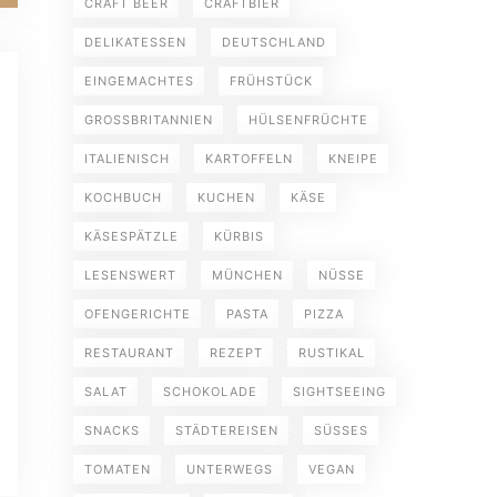
CRAFT BEER
CRAFTBIER
DELIKATESSEN
DEUTSCHLAND
EINGEMACHTES
FRÜHSTÜCK
GROSSBRITANNIEN
HÜLSENFRÜCHTE
ITALIENISCH
KARTOFFELN
KNEIPE
KOCHBUCH
KUCHEN
KÄSE
KÄSESPÄTZLE
KÜRBIS
LESENSWERT
MÜNCHEN
NÜSSE
OFENGERICHTE
PASTA
PIZZA
RESTAURANT
REZEPT
RUSTIKAL
SALAT
SCHOKOLADE
SIGHTSEEING
SNACKS
STÄDTEREISEN
SÜSSES
TOMATEN
UNTERWEGS
VEGAN