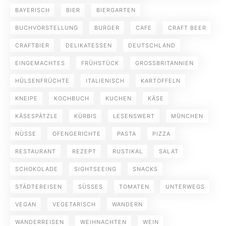
BAYERISCH
BIER
BIERGARTEN
BUCHVORSTELLUNG
BURGER
CAFE
CRAFT BEER
CRAFTBIER
DELIKATESSEN
DEUTSCHLAND
EINGEMACHTES
FRÜHSTÜCK
GROSSBRITANNIEN
HÜLSENFRÜCHTE
ITALIENISCH
KARTOFFELN
KNEIPE
KOCHBUCH
KUCHEN
KÄSE
KÄSESPÄTZLE
KÜRBIS
LESENSWERT
MÜNCHEN
NÜSSE
OFENGERICHTE
PASTA
PIZZA
RESTAURANT
REZEPT
RUSTIKAL
SALAT
SCHOKOLADE
SIGHTSEEING
SNACKS
STÄDTEREISEN
SÜSSES
TOMATEN
UNTERWEGS
VEGAN
VEGETARISCH
WANDERN
WANDERREISEN
WEIHNACHTEN
WEIN