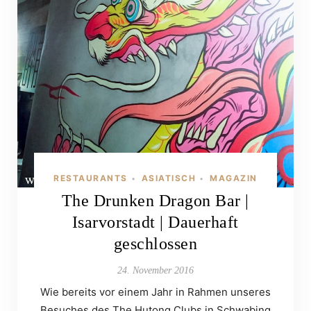
RESTAURANTS
ASIATISCH
MAGAZIN
•
•
The Drunken Dragon Bar |
Isarvorstadt | Dauerhaft
geschlossen
24. November 2016
Wie bereits vor einem Jahr in Rahmen unseres
Besuches des The Hutong Clubs in Schwabing