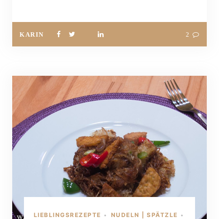
KARIN
2
LIEBLINGSREZEPTE
NUDELN | SPÄTZLE
•
•