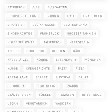
BAYERISCH
BIER
BIERGARTEN
BUCHVORSTELLUNG
BURGER
CAFE
CRAFT BEER
CRAFTBIER
DELIKATESSEN
DEUTSCHLAND
EINGEMACHTES
FRÜHSTÜCK
GROSSBRITANNIEN
HÜLSENFRÜCHTE
ITALIENISCH
KARTOFFELN
KNEIPE
KOCHBUCH
KUCHEN
KÄSE
KÄSESPÄTZLE
KÜRBIS
LESENSWERT
MÜNCHEN
NÜSSE
OFENGERICHTE
PASTA
PIZZA
RESTAURANT
REZEPT
RUSTIKAL
SALAT
SCHOKOLADE
SIGHTSEEING
SNACKS
STÄDTEREISEN
SÜSSES
TOMATEN
UNTERWEGS
VEGAN
VEGETARISCH
WANDERN