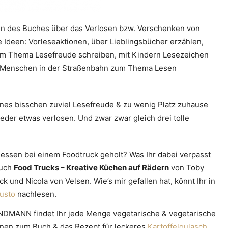
hren des Buches über das Verlosen bzw. Verschenken von
e Ideen: Vorleseaktionen, über Lieblingsbücher erzählen,
zum Thema Lesefreude schreiben, mit Kindern Lesezeichen
n, Menschen in der Straßenbahn zum Thema Lesen
eines bisschen zuviel Lesefreude & zu wenig Platz zuhause
eder etwas verlosen. Und zwar zwar gleich drei tolle
gessen bei einem Foodtruck geholt? Was Ihr dabei verpasst
Buch
Food Trucks – Kreative Küchen auf Rädern
von Toby
ck und Nicola von Velsen. Wie’s mir gefallen hat, könnt Ihr in
usto
nachlesen.
MANN findet Ihr jede Menge vegetarische & vegetarische
ionen zum Buch & das Rezept für leckeres
Kartoffelgulasch