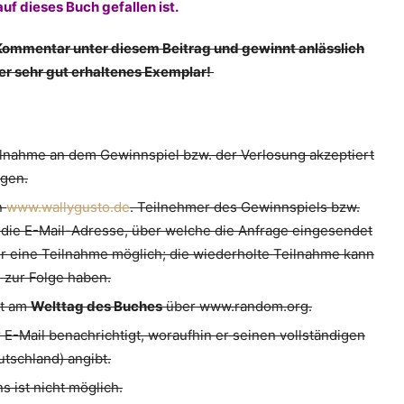
f dieses Buch gefallen ist.
 Kommentar unter diesem Beitrag und gewinnt anlässlich
er sehr gut erhaltenes Exemplar!
eilnahme an dem Gewinnspiel bzw. der Verlosung akzeptiert
gen.
n
www.wallygusto.de
. Teilnehmer des Gewinnspiels bzw.
r die E-Mail-Adresse, über welche die Anfrage eingesendet
ur eine Teilnahme möglich; die wiederholte Teilnahme kann
 zur Folge haben.
gt am
Welttag des Buches
über www.random.org.
-Mail benachrichtigt, woraufhin er seinen vollständigen
tschland) angibt.
 ist nicht möglich.