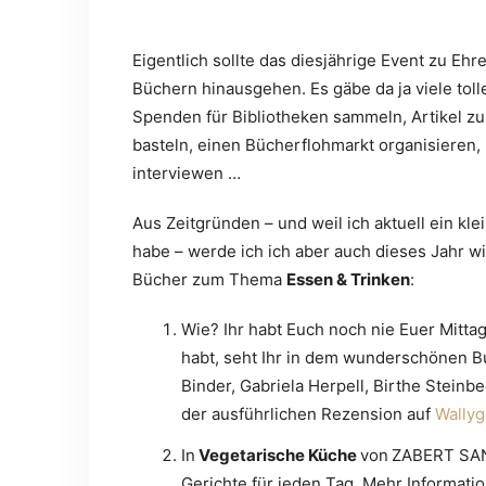
Eigentlich sollte das diesjährige Event zu E
Büchern hinausgehen. Es gäbe da ja viele toll
Spenden für Bibliotheken sammeln, Artikel 
basteln, einen Bücherflohmarkt organisiere
interviewen …
Aus Zeitgründen – und weil ich aktuell ein kl
habe – werde ich ich aber auch dieses Jahr wi
Bücher zum Thema
Essen & Trinken
:
Wie? Ihr habt Euch noch nie Euer Mitta
habt, seht Ihr in dem wunderschönen 
Binder, Gabriela Herpell, Birthe Steinbe
der ausführlichen Rezension auf
Wallyg
In
Vegetarische Küche
von
ZABERT SAND
Gerichte für jeden Tag. Mehr Informat