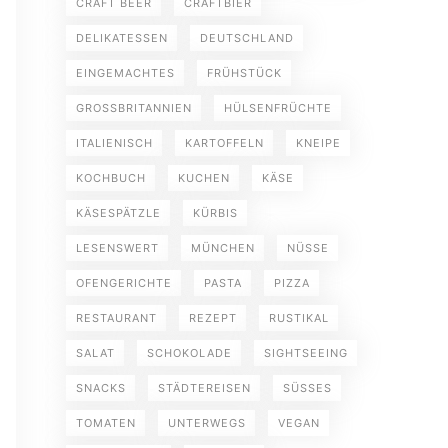
CRAFT BEER
CRAFTBIER
DELIKATESSEN
DEUTSCHLAND
EINGEMACHTES
FRÜHSTÜCK
GROSSBRITANNIEN
HÜLSENFRÜCHTE
ITALIENISCH
KARTOFFELN
KNEIPE
KOCHBUCH
KUCHEN
KÄSE
KÄSESPÄTZLE
KÜRBIS
LESENSWERT
MÜNCHEN
NÜSSE
OFENGERICHTE
PASTA
PIZZA
RESTAURANT
REZEPT
RUSTIKAL
SALAT
SCHOKOLADE
SIGHTSEEING
SNACKS
STÄDTEREISEN
SÜSSES
TOMATEN
UNTERWEGS
VEGAN