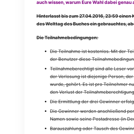
auch wissen, warum Eure Wahl dabei genau au
Hinterlasst bis zum 27.04.2016, 23:59 einen
des Welttag des Buches ein gebrauchtes, ab
Die Teilnahmebedingungen:
Die Teilnahme ist kostenlos. Mit der T
der Benutzer diese Teilnahmebedingun
Teilnahmeberechtigt sind alle Leser vo
der Verlosung ist diejenige Person, de
wurde, gehört. Es ist pro Teilnehmer n
den Verlust der Teilnahmeberechtigung
Die Ermittlung der drei Gewinner erfol
Die Gewinner werden anschließend per E
Namen sowie seine Postadresse (in Deu
Barauszahlung oder Tausch des Gewinns