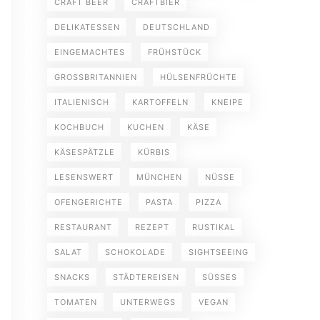
CRAFT BEER
CRAFTBIER
DELIKATESSEN
DEUTSCHLAND
EINGEMACHTES
FRÜHSTÜCK
GROSSBRITANNIEN
HÜLSENFRÜCHTE
ITALIENISCH
KARTOFFELN
KNEIPE
KOCHBUCH
KUCHEN
KÄSE
KÄSESPÄTZLE
KÜRBIS
LESENSWERT
MÜNCHEN
NÜSSE
OFENGERICHTE
PASTA
PIZZA
RESTAURANT
REZEPT
RUSTIKAL
SALAT
SCHOKOLADE
SIGHTSEEING
SNACKS
STÄDTEREISEN
SÜSSES
TOMATEN
UNTERWEGS
VEGAN