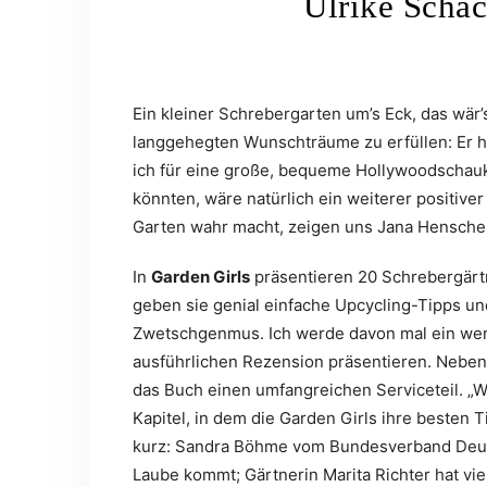
Ulrike Schac
Ein kleiner Schrebergarten um’s Eck, das wär
langgehegten Wunschträume zu erfüllen: Er hä
ich für eine große, bequeme Hollywoodschau
könnten, wäre natürlich ein weiterer positiv
Garten wahr macht, zeigen uns Jana Henschel
In
Garden Girls
präsentieren 20 Schrebergärt
geben sie genial einfache Upcycling-Tipps und
Zwetschgenmus. Ich werde davon mal ein wen
ausführlichen Rezension präsentieren. Neben 
das Buch einen umfangreichen Serviceteil. „W
Kapitel, in dem die Garden Girls ihre besten
kurz: Sandra Böhme vom Bundesverband Deuts
Laube kommt; Gärtnerin Marita Richter hat vi