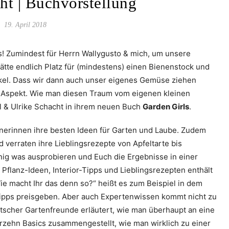
ht | Buchvorstellung
19. April 2018
’s! Zumindest für Herrn Wallygusto & mich, um unsere
tte endlich Platz für (mindestens) einen Bienenstock und
kel. Dass wir dann auch unser eigenes Gemüse ziehen
er Aspekt. Wie man diesen Traum vom eigenen kleinen
 & Ulrike Schacht in ihrem neuen Buch
Garden Girls
.
nerinnen ihre besten Ideen für Garten und Laube. Zudem
 verraten ihre Lieblingsrezepte von Apfeltarte bis
ig was ausprobieren und Euch die Ergebnisse in einer
Pflanz-Ideen, Interior-Tipps und Lieblingsrezepten enthält
ie macht Ihr das denn so?“ heißt es zum Beispiel in dem
 Tipps preisgeben. Aber auch Expertenwissen kommt nicht zu
cher Gartenfreunde erläutert, wie man überhaupt an eine
erzehn Basics zusammengestellt, wie man wirklich zu einer