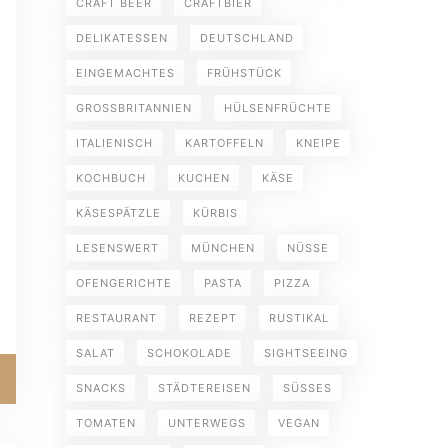
CRAFT BEER
CRAFTBIER
DELIKATESSEN
DEUTSCHLAND
EINGEMACHTES
FRÜHSTÜCK
GROSSBRITANNIEN
HÜLSENFRÜCHTE
ITALIENISCH
KARTOFFELN
KNEIPE
KOCHBUCH
KUCHEN
KÄSE
KÄSESPÄTZLE
KÜRBIS
LESENSWERT
MÜNCHEN
NÜSSE
OFENGERICHTE
PASTA
PIZZA
RESTAURANT
REZEPT
RUSTIKAL
SALAT
SCHOKOLADE
SIGHTSEEING
SNACKS
STÄDTEREISEN
SÜSSES
TOMATEN
UNTERWEGS
VEGAN