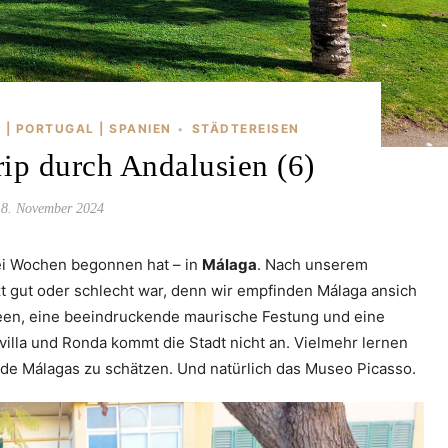
 | PORTUGAL | SPANIEN
STÄDTEREISEN
•
ip durch Andalusien (6)
18. November 2024
ei Wochen begonnen hat – in
Málaga
. Nach unserem
zt gut oder schlecht war, denn wir empfinden Málaga ansich
useen, eine beeindruckende maurische Festung und eine
illa und Ronda kommt die Stadt nicht an. Vielmehr lernen
ade Málagas zu schätzen. Und natürlich das Museo Picasso.