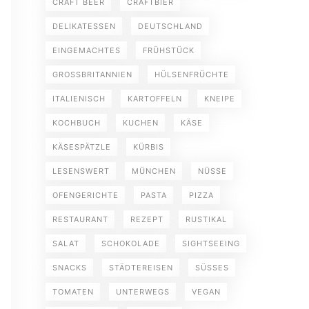
CRAFT BEER
CRAFTBIER
DELIKATESSEN
DEUTSCHLAND
EINGEMACHTES
FRÜHSTÜCK
GROSSBRITANNIEN
HÜLSENFRÜCHTE
ITALIENISCH
KARTOFFELN
KNEIPE
KOCHBUCH
KUCHEN
KÄSE
KÄSESPÄTZLE
KÜRBIS
LESENSWERT
MÜNCHEN
NÜSSE
OFENGERICHTE
PASTA
PIZZA
RESTAURANT
REZEPT
RUSTIKAL
SALAT
SCHOKOLADE
SIGHTSEEING
SNACKS
STÄDTEREISEN
SÜSSES
TOMATEN
UNTERWEGS
VEGAN