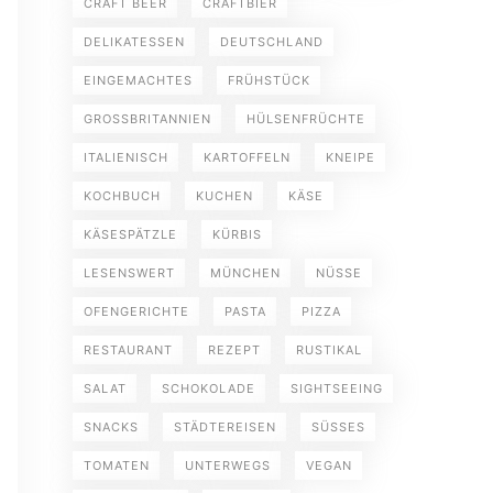
CRAFT BEER
CRAFTBIER
DELIKATESSEN
DEUTSCHLAND
EINGEMACHTES
FRÜHSTÜCK
GROSSBRITANNIEN
HÜLSENFRÜCHTE
ITALIENISCH
KARTOFFELN
KNEIPE
KOCHBUCH
KUCHEN
KÄSE
KÄSESPÄTZLE
KÜRBIS
LESENSWERT
MÜNCHEN
NÜSSE
OFENGERICHTE
PASTA
PIZZA
RESTAURANT
REZEPT
RUSTIKAL
SALAT
SCHOKOLADE
SIGHTSEEING
SNACKS
STÄDTEREISEN
SÜSSES
TOMATEN
UNTERWEGS
VEGAN