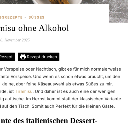
NGSREZEPTE
SÜSSES
•
misu ohne Alkohol
10. November 2025
Rezept
Rezept drucken
er Vorspeise oder Nachtisch, gibt es für mich normalerweise
ikante Vorspeise. Und wenn es schon etwas braucht, um den
 kleine, aber feine Käseauswahl als etwas Süßes zu mir.
rde, ist
Tiramisu
. Und daher ist es auch eine der wenigen
g auftische. Im Herbst kommt statt der klassischen Variante
l
auf den Tisch. Somit auch Perfekt für die kleinen Gäste.
nte des italienischen Dessert-