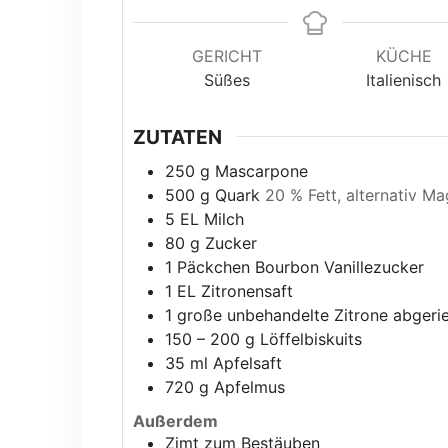
GERICHT
KÜCHE
Süßes
Italienisch
ZUTATEN
250
g
Mascarpone
500
g
Quark
20 % Fett, alternativ M
5
EL
Milch
80
g
Zucker
1
Päckchen
Bourbon Vanillezucker
1
EL
Zitronensaft
1
große unbehandelte Zitrone abgeri
150 – 200
g
Löffelbiskuits
35
ml
Apfelsaft
720
g
Apfelmus
Außerdem
Zimt zum Bestäuben