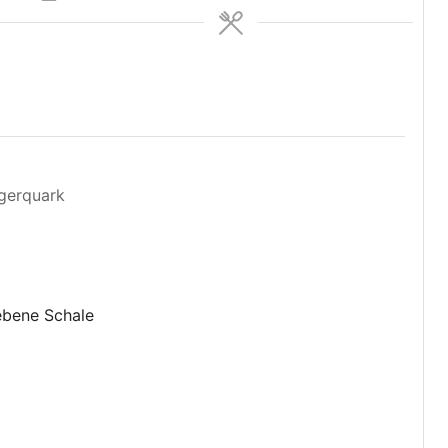
agerquark
ebene Schale