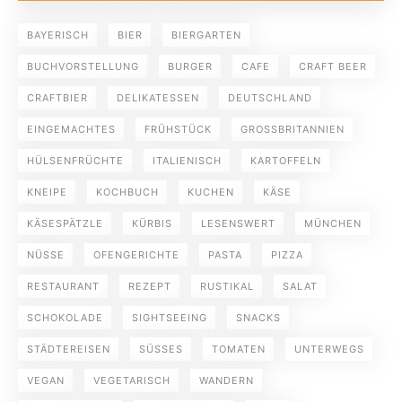
BAYERISCH
BIER
BIERGARTEN
BUCHVORSTELLUNG
BURGER
CAFE
CRAFT BEER
CRAFTBIER
DELIKATESSEN
DEUTSCHLAND
EINGEMACHTES
FRÜHSTÜCK
GROSSBRITANNIEN
HÜLSENFRÜCHTE
ITALIENISCH
KARTOFFELN
KNEIPE
KOCHBUCH
KUCHEN
KÄSE
KÄSESPÄTZLE
KÜRBIS
LESENSWERT
MÜNCHEN
NÜSSE
OFENGERICHTE
PASTA
PIZZA
RESTAURANT
REZEPT
RUSTIKAL
SALAT
SCHOKOLADE
SIGHTSEEING
SNACKS
STÄDTEREISEN
SÜSSES
TOMATEN
UNTERWEGS
VEGAN
VEGETARISCH
WANDERN