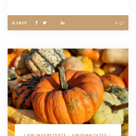
KARIN
0
LIEBLINGSREZEPTE
EINGEMACHTES
•
•