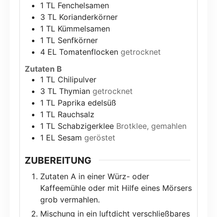
1
TL Fenchelsamen
3
TL Korianderkörner
1
TL Kümmelsamen
1
TL Senfkörner
4
EL Tomatenflocken
getrocknet
Zutaten B
1
TL Chilipulver
3
TL Thymian
getrocknet
1
TL Paprika edelsüß
1
TL Rauchsalz
1
TL Schabzigerklee
Brotklee, gemahlen
1
EL Sesam
geröstet
ZUBEREITUNG
Zutaten A in einer Würz- oder
Kaffeemühle oder mit Hilfe eines Mörsers
grob vermahlen.
Mischung in ein luftdicht verschließbares