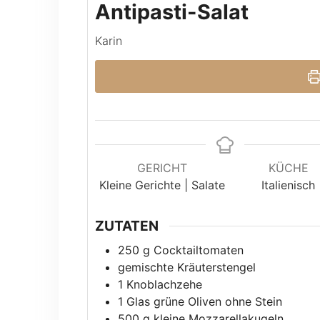
Antipasti-Salat
Karin
GERICHT
KÜCHE
Kleine Gerichte | Salate
Italienisch
ZUTATEN
250
g
Cocktailtomaten
gemischte Kräuterstengel
1
Knoblachzehe
1
Glas
grüne Oliven ohne Stein
500
g
kleine Mozzarellakugeln