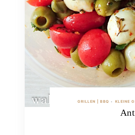
GRILLEN | BBQ
KLEINE G
•
Ant