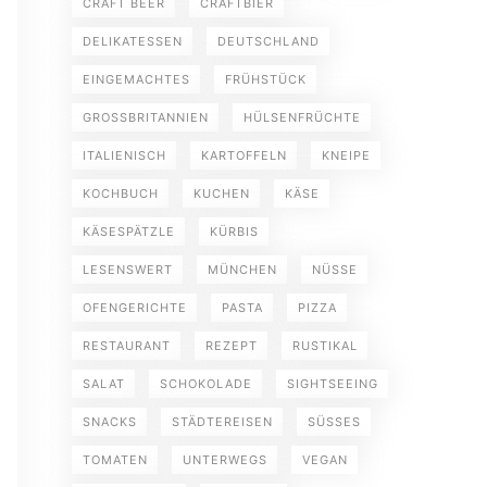
CRAFT BEER
CRAFTBIER
DELIKATESSEN
DEUTSCHLAND
EINGEMACHTES
FRÜHSTÜCK
GROSSBRITANNIEN
HÜLSENFRÜCHTE
ITALIENISCH
KARTOFFELN
KNEIPE
KOCHBUCH
KUCHEN
KÄSE
KÄSESPÄTZLE
KÜRBIS
LESENSWERT
MÜNCHEN
NÜSSE
OFENGERICHTE
PASTA
PIZZA
RESTAURANT
REZEPT
RUSTIKAL
SALAT
SCHOKOLADE
SIGHTSEEING
SNACKS
STÄDTEREISEN
SÜSSES
TOMATEN
UNTERWEGS
VEGAN