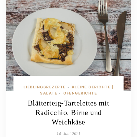
LIEBLINGSREZEPTE
KLEINE GERICHTE |
•
SALATE
OFENGERICHTE
•
Blätterteig-Tartelettes mit
Radicchio, Birne und
Weichkäse
14. Juni 2021