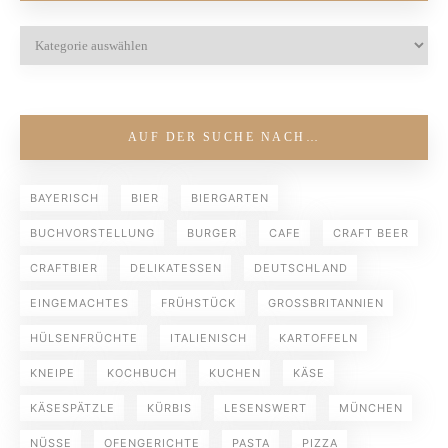
AUF DER SUCHE NACH…
BAYERISCH
BIER
BIERGARTEN
BUCHVORSTELLUNG
BURGER
CAFE
CRAFT BEER
CRAFTBIER
DELIKATESSEN
DEUTSCHLAND
EINGEMACHTES
FRÜHSTÜCK
GROSSBRITANNIEN
HÜLSENFRÜCHTE
ITALIENISCH
KARTOFFELN
KNEIPE
KOCHBUCH
KUCHEN
KÄSE
KÄSESPÄTZLE
KÜRBIS
LESENSWERT
MÜNCHEN
NÜSSE
OFENGERICHTE
PASTA
PIZZA