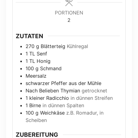
PORTIONEN
2
ZUTATEN
270
g
Blätterteig
Kühlregal
1
TL Senf
1
TL Honig
100
g
Schmand
Meersalz
schwarzer Pfeffer aus der Mühle
Nach Belieben Thymian
getrocknet
1
kleiner Radicchio
in dünnen Streifen
1
Birne
in dünnen Spalten
100
g
Weichkäse
z.B. Romadur, in
Scheiben
ZUBEREITUNG