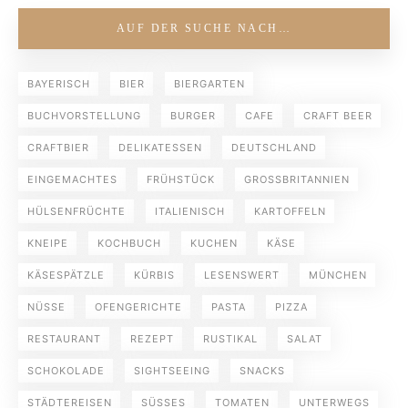
AUF DER SUCHE NACH…
BAYERISCH
BIER
BIERGARTEN
BUCHVORSTELLUNG
BURGER
CAFE
CRAFT BEER
CRAFTBIER
DELIKATESSEN
DEUTSCHLAND
EINGEMACHTES
FRÜHSTÜCK
GROSSBRITANNIEN
HÜLSENFRÜCHTE
ITALIENISCH
KARTOFFELN
KNEIPE
KOCHBUCH
KUCHEN
KÄSE
KÄSESPÄTZLE
KÜRBIS
LESENSWERT
MÜNCHEN
NÜSSE
OFENGERICHTE
PASTA
PIZZA
RESTAURANT
REZEPT
RUSTIKAL
SALAT
SCHOKOLADE
SIGHTSEEING
SNACKS
STÄDTEREISEN
SÜSSES
TOMATEN
UNTERWEGS