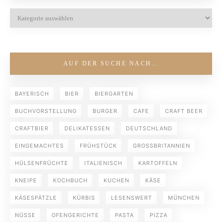
AUF DER SUCHE NACH…
BAYERISCH
BIER
BIERGARTEN
BUCHVORSTELLUNG
BURGER
CAFE
CRAFT BEER
CRAFTBIER
DELIKATESSEN
DEUTSCHLAND
EINGEMACHTES
FRÜHSTÜCK
GROSSBRITANNIEN
HÜLSENFRÜCHTE
ITALIENISCH
KARTOFFELN
KNEIPE
KOCHBUCH
KUCHEN
KÄSE
KÄSESPÄTZLE
KÜRBIS
LESENSWERT
MÜNCHEN
NÜSSE
OFENGERICHTE
PASTA
PIZZA