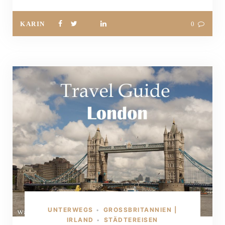
KARIN
0
UNTERWEGS
GROSSBRITANNIEN | I
•
RLAND
STÄDTEREISEN
•