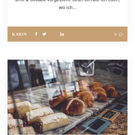
wo ich…
KARIN
0