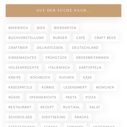
AUF DER SUCHE NACH…
BAYERISCH
BIER
BIERGARTEN
BUCHVORSTELLUNG
BURGER
CAFE
CRAFT BEER
CRAFTBIER
DELIKATESSEN
DEUTSCHLAND
EINGEMACHTES
FRÜHSTÜCK
GROSSBRITANNIEN
HÜLSENFRÜCHTE
ITALIENISCH
KARTOFFELN
KNEIPE
KOCHBUCH
KUCHEN
KÄSE
KÄSESPÄTZLE
KÜRBIS
LESENSWERT
MÜNCHEN
NÜSSE
OFENGERICHTE
PASTA
PIZZA
RESTAURANT
REZEPT
RUSTIKAL
SALAT
SCHOKOLADE
SIGHTSEEING
SNACKS