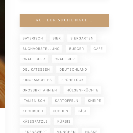
AUF DER SUCHE NACH…
BAYERISCH
BIER
BIERGARTEN
BUCHVORSTELLUNG
BURGER
CAFE
CRAFT BEER
CRAFTBIER
DELIKATESSEN
DEUTSCHLAND
EINGEMACHTES
FRÜHSTÜCK
GROSSBRITANNIEN
HÜLSENFRÜCHTE
ITALIENISCH
KARTOFFELN
KNEIPE
KOCHBUCH
KUCHEN
KÄSE
KÄSESPÄTZLE
KÜRBIS
LESENSWERT
MÜNCHEN
NÜSSE