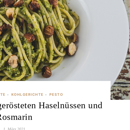
PTE
KOHLGERICHTE
PESTO
•
•
gerösteten Haselnüssen und
Rosmarin
1. März 2021