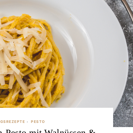
NGSREZEPTE
PESTO
•
n-Pesto mit Walnüssen &