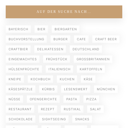
AUF DER SUCHE NACH…
BAYERISCH
BIER
BIERGARTEN
BUCHVORSTELLUNG
BURGER
CAFE
CRAFT BEER
CRAFTBIER
DELIKATESSEN
DEUTSCHLAND
EINGEMACHTES
FRÜHSTÜCK
GROSSBRITANNIEN
HÜLSENFRÜCHTE
ITALIENISCH
KARTOFFELN
KNEIPE
KOCHBUCH
KUCHEN
KÄSE
KÄSESPÄTZLE
KÜRBIS
LESENSWERT
MÜNCHEN
NÜSSE
OFENGERICHTE
PASTA
PIZZA
RESTAURANT
REZEPT
RUSTIKAL
SALAT
SCHOKOLADE
SIGHTSEEING
SNACKS