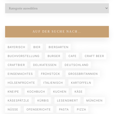
AUF DER SUCHE NACH…
BAYERISCH
BIER
BIERGARTEN
BUCHVORSTELLUNG
BURGER
CAFE
CRAFT BEER
CRAFTBIER
DELIKATESSEN
DEUTSCHLAND
EINGEMACHTES
FRÜHSTÜCK
GROSSBRITANNIEN
HÜLSENFRÜCHTE
ITALIENISCH
KARTOFFELN
KNEIPE
KOCHBUCH
KUCHEN
KÄSE
KÄSESPÄTZLE
KÜRBIS
LESENSWERT
MÜNCHEN
NÜSSE
OFENGERICHTE
PASTA
PIZZA