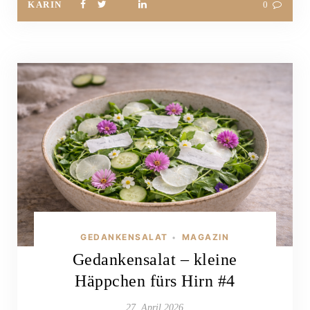
KARIN
0
GEDANKENSALAT
MAGAZIN
•
Gedankensalat – kleine
Häppchen fürs Hirn #4
27. April 2026