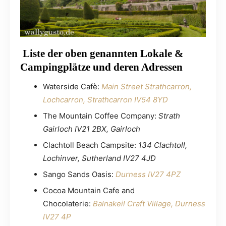
Liste der oben genannten Lokale &
Campingplätze und deren Adressen
Waterside Cafè:
Main Street Strathcarron,
Lochcarron, Strathcarron IV54 8YD
The Mountain Coffee Company:
Strath
Gairloch IV21 2BX
,
Gairloch
Clachtoll Beach Campsite:
134 Clachtoll,
Lochinver, Sutherland IV27 4JD
Sango Sands Oasis:
Durness IV27 4PZ
Cocoa Mountain Cafe and
Chocolaterie:
Balnakeil Craft Village, Durness
IV27 4P