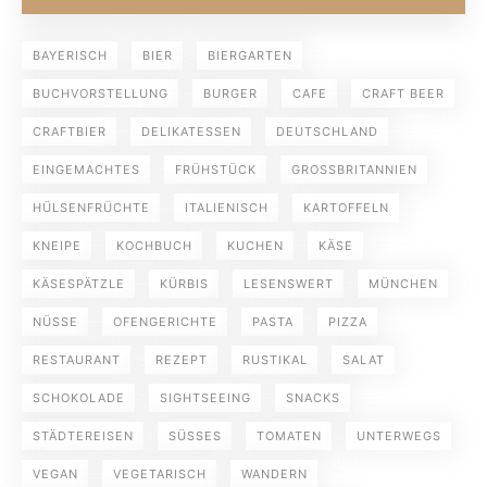
BAYERISCH
BIER
BIERGARTEN
BUCHVORSTELLUNG
BURGER
CAFE
CRAFT BEER
CRAFTBIER
DELIKATESSEN
DEUTSCHLAND
EINGEMACHTES
FRÜHSTÜCK
GROSSBRITANNIEN
HÜLSENFRÜCHTE
ITALIENISCH
KARTOFFELN
KNEIPE
KOCHBUCH
KUCHEN
KÄSE
KÄSESPÄTZLE
KÜRBIS
LESENSWERT
MÜNCHEN
NÜSSE
OFENGERICHTE
PASTA
PIZZA
RESTAURANT
REZEPT
RUSTIKAL
SALAT
SCHOKOLADE
SIGHTSEEING
SNACKS
STÄDTEREISEN
SÜSSES
TOMATEN
UNTERWEGS
VEGAN
VEGETARISCH
WANDERN