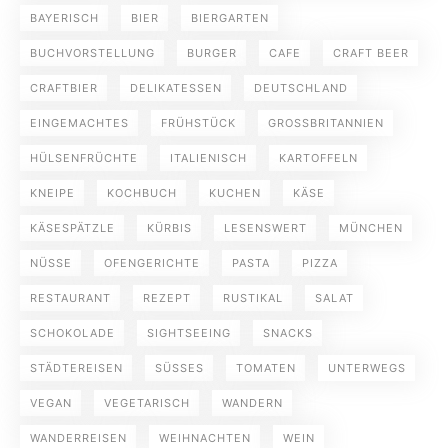
BAYERISCH
BIER
BIERGARTEN
BUCHVORSTELLUNG
BURGER
CAFE
CRAFT BEER
CRAFTBIER
DELIKATESSEN
DEUTSCHLAND
EINGEMACHTES
FRÜHSTÜCK
GROSSBRITANNIEN
HÜLSENFRÜCHTE
ITALIENISCH
KARTOFFELN
KNEIPE
KOCHBUCH
KUCHEN
KÄSE
KÄSESPÄTZLE
KÜRBIS
LESENSWERT
MÜNCHEN
NÜSSE
OFENGERICHTE
PASTA
PIZZA
RESTAURANT
REZEPT
RUSTIKAL
SALAT
SCHOKOLADE
SIGHTSEEING
SNACKS
STÄDTEREISEN
SÜSSES
TOMATEN
UNTERWEGS
VEGAN
VEGETARISCH
WANDERN
WANDERREISEN
WEIHNACHTEN
WEIN