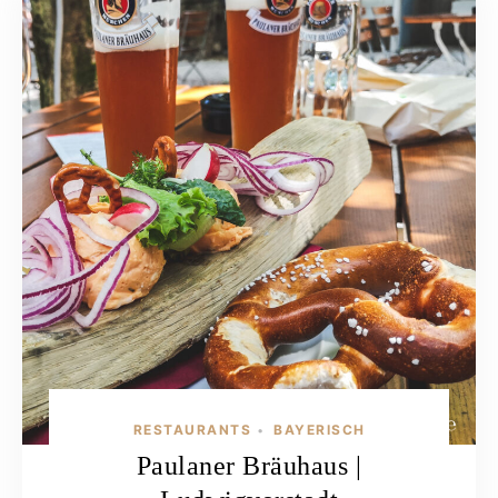
RESTAURANTS
BAYERISCH
•
Paulaner Bräuhaus |