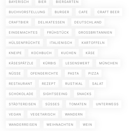
BAYERISCH
BIER
BIERGARTEN
BUCHVORSTELLUNG
BURGER
CAFE
CRAFT BEER
CRAFTBIER
DELIKATESSEN
DEUTSCHLAND
EINGEMACHTES
FRÜHSTÜCK
GROSSBRITANNIEN
HÜLSENFRÜCHTE
ITALIENISCH
KARTOFFELN
KNEIPE
KOCHBUCH
KUCHEN
KÄSE
KÄSESPÄTZLE
KÜRBIS
LESENSWERT
MÜNCHEN
NÜSSE
OFENGERICHTE
PASTA
PIZZA
RESTAURANT
REZEPT
RUSTIKAL
SALAT
SCHOKOLADE
SIGHTSEEING
SNACKS
STÄDTEREISEN
SÜSSES
TOMATEN
UNTERWEGS
VEGAN
VEGETARISCH
WANDERN
WANDERREISEN
WEIHNACHTEN
WEIN