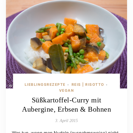
LIEBLINGSREZEPTE
REIS | RISOTTO
•
•
VEGAN
Süßkartoffel-Curry mit
Aubergine, Erbsen & Bohnen
3. April 2015
Was tun, wenn man Nudeln (ausnahmsweise) nicht