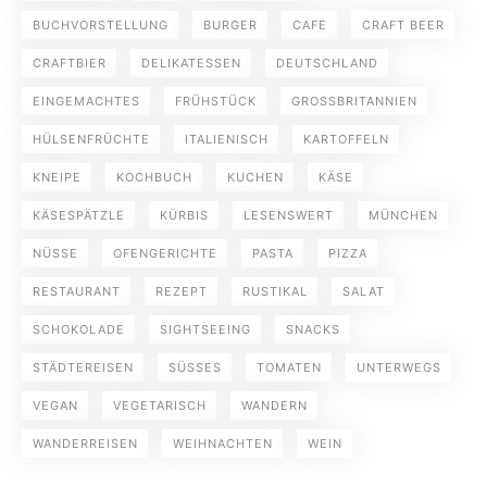
BUCHVORSTELLUNG
BURGER
CAFE
CRAFT BEER
CRAFTBIER
DELIKATESSEN
DEUTSCHLAND
EINGEMACHTES
FRÜHSTÜCK
GROSSBRITANNIEN
HÜLSENFRÜCHTE
ITALIENISCH
KARTOFFELN
KNEIPE
KOCHBUCH
KUCHEN
KÄSE
KÄSESPÄTZLE
KÜRBIS
LESENSWERT
MÜNCHEN
NÜSSE
OFENGERICHTE
PASTA
PIZZA
RESTAURANT
REZEPT
RUSTIKAL
SALAT
SCHOKOLADE
SIGHTSEEING
SNACKS
STÄDTEREISEN
SÜSSES
TOMATEN
UNTERWEGS
VEGAN
VEGETARISCH
WANDERN
WANDERREISEN
WEIHNACHTEN
WEIN